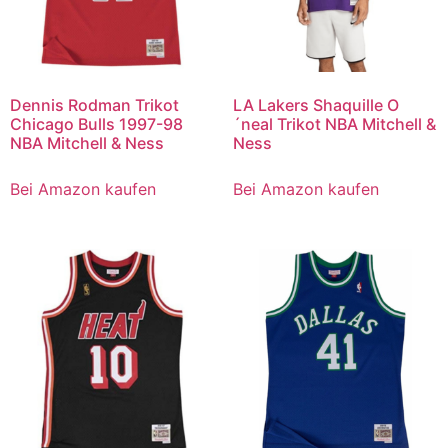
Dennis Rodman Trikot
LA Lakers Shaquille O
Chicago Bulls 1997-98
´neal Trikot NBA Mitchell &
NBA Mitchell & Ness
Ness
Bei Amazon kaufen
Bei Amazon kaufen